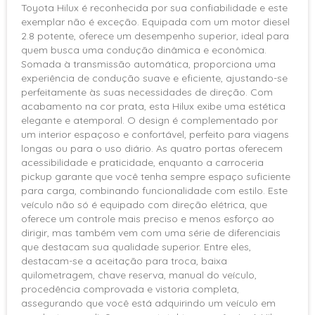
Travas Elétricas
Toyota Hilux é reconhecida por sua confiabilidade e este
exemplar não é exceção. Equipada com um motor diesel
Vidros Elétricos
2.8 potente, oferece um desempenho superior, ideal para
Volante c/ Regulagem de
quem busca uma condução dinâmica e econômica.
Altura
Somada à transmissão automática, proporciona uma
Câmbio de 6 marchas
experiência de condução suave e eficiente, ajustando-se
Bancos em couro
perfeitamente às suas necessidades de direção. Com
acabamento na cor prata, esta Hilux exibe uma estética
Pára-choques na cor do
elegante e atemporal. O design é complementado por
veículo
um interior espaçoso e confortável, perfeito para viagens
Retrovisor fotocrômico
longas ou para o uso diário. As quatro portas oferecem
Rodas de liga leve
acessibilidade e praticidade, enquanto a carroceria
Banco bi-partido
pickup garante que você tenha sempre espaço suficiente
para carga, combinando funcionalidade com estilo. Este
Banco traseiro rebatível
veículo não só é equipado com direção elétrica, que
Air Bag de Curtina (laterais e
oferece um controle mais preciso e menos esforço ao
frontais)
dirigir, mas também vem com uma série de diferenciais
Alarme
que destacam sua qualidade superior. Entre eles,
Alça de Segurança (AS)
destacam-se a aceitação para troca, baixa
quilometragem, chave reserva, manual do veículo,
Controle de estabilidade
procedência comprovada e vistoria completa,
Controle de tração
assegurando que você está adquirindo um veículo em
Distribuição eletrônica de