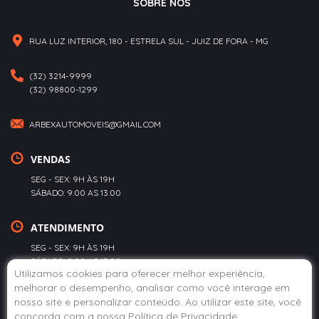
SOBRE NÓS
RUA LUZ INTERIOR, 180 - ESTRELA SUL - JUIZ DE FORA - MG
(32) 3214-9999
(32) 98800-1299
ARBEXAUTOMOVEIS@GMAIL.COM
VENDAS
SEG - SEX: 9H ÀS 19H
SÁBADO: 9:00 AS 13:00
ATENDIMENTO
SEG - SEX: 9H ÀS 19H
SÁBADO: 9:00 AS 13:00
Utilizamos cookies para oferecer melhor experiência,
melhorar o desempenho, analisar como você interage em
POLÍTICA DE PRIVACIDADE
nosso site e personalizar conteúdo. Ao utilizar este site, você
concorda com a nossa
Política de Privacidade
.