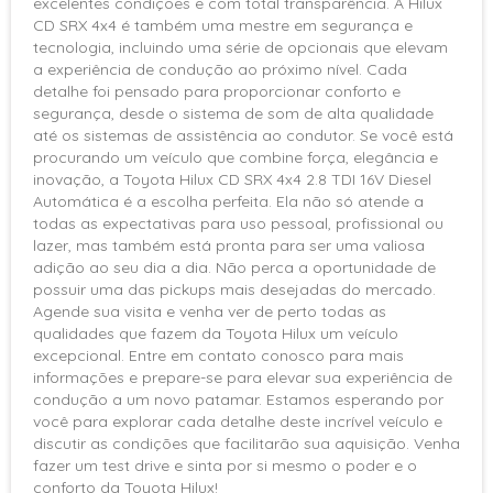
excelentes condições e com total transparência. A Hilux
frenagem
CD SRX 4x4 é também uma mestre em segurança e
Encosto de cabeça traseiro
tecnologia, incluindo uma série de opcionais que elevam
a experiência de condução ao próximo nível. Cada
Freios ABS
detalhe foi pensado para proporcionar conforto e
Isofix
segurança, desde o sistema de som de alta qualidade
Protetor de caçamba
até os sistemas de assistência ao condutor. Se você está
procurando um veículo que combine força, elegância e
inovação, a Toyota Hilux CD SRX 4x4 2.8 TDI 16V Diesel
Automática é a escolha perfeita. Ela não só atende a
todas as expectativas para uso pessoal, profissional ou
lazer, mas também está pronta para ser uma valiosa
adição ao seu dia a dia. Não perca a oportunidade de
possuir uma das pickups mais desejadas do mercado.
Agende sua visita e venha ver de perto todas as
qualidades que fazem da Toyota Hilux um veículo
excepcional. Entre em contato conosco para mais
informações e prepare-se para elevar sua experiência de
condução a um novo patamar. Estamos esperando por
você para explorar cada detalhe deste incrível veículo e
discutir as condições que facilitarão sua aquisição. Venha
fazer um test drive e sinta por si mesmo o poder e o
conforto da Toyota Hilux!