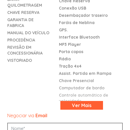
Chave Reserva
QUILOMETRAGEM
Conexão USB
CHAVE RESERVA
Desembaçador traseiro
GARANTIA DE
Faróis de Neblina
FABRICA
GPS.
MANUAL DO VEÍCULO
Interface Bluetooth
PROCEDÊNCIA
MP3 Player
REVISÃO EM
Porta copos
CONCESSIONÁRIA
Rádio
VISTORIADO
Tração 4x4
Assist. Partida em Rampa
Chave Presencial
Computador de bordo
Controle automático de
velocidade
Ver
Mais
Faróis c/ Acendimento Aut.
Negociar via
Email
Kit Multimídia
Monitoramento de Pressâo
/Pneus