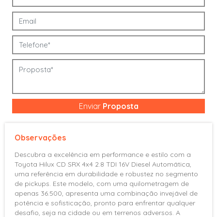
Retrovisores elétricos
Sensor de chuva
Sensor de estacionamento
Ajuste elétrico de altura dos
Bancos
Apoio de Braço
Ar Condicionado
Ar condicionado digital
Ar Quente
Enviar
Proposta
Banco do motorista com
ajuste de altura
Observações
Bancos dianteiros com Ajuste
de Altura
Descubra a excelência em performance e estilo com a
Comando de áudio no volante
Toyota Hilux CD SRX 4x4 2.8 TDI 16V Diesel Automática,
Comando Inter. Tamp-Tanque
uma referência em durabilidade e robustez no segmento
de pickups. Este modelo, com uma quilometragem de
Direção Hidráulica
apenas 36.500, apresenta uma combinação invejável de
Partida start stop
potência e sofisticação, pronto para enfrentar qualquer
Transmissão Automática
desafio, seja na cidade ou em terrenos adversos. A