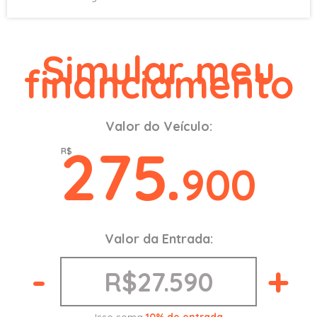
Simular meu
financiamento
Valor do Veículo:
275.
R$
900
Valor da Entrada:
-
+