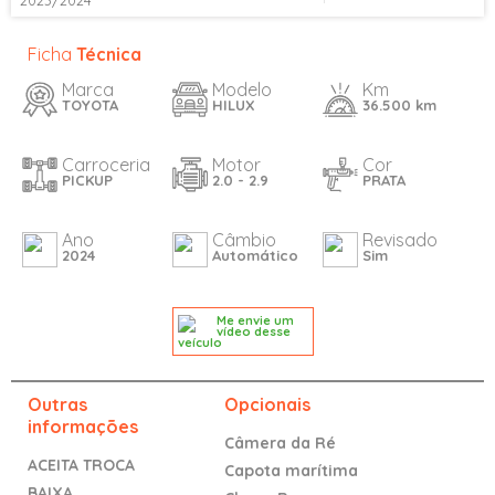
2023/2024
Ficha
Técnica
Marca
Modelo
Km
TOYOTA
HILUX
36.500 km
Carroceria
Motor
Cor
PICKUP
2.0 - 2.9
PRATA
Ano
Câmbio
Revisado
2024
Automático
Sim
Me envie um
vídeo desse
veículo
Outras
Opcionais
informações
Câmera da Ré
ACEITA TROCA
Capota marítima
BAIXA