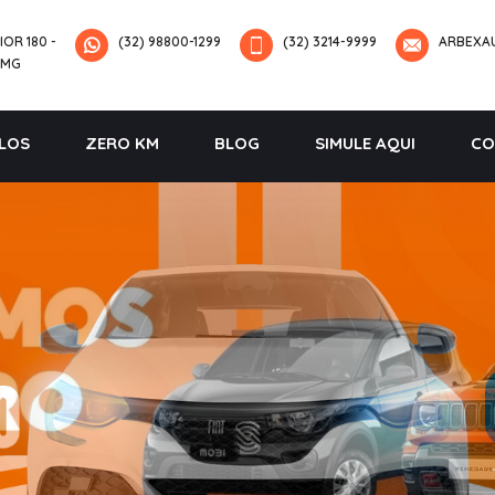
IOR 180 -
(32) 98800-1299
(32) 3214-9999
ARBEXA
-MG
LOS
ZERO KM
BLOG
SIMULE AQUI
CO