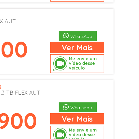
X AUT.
WhatsApp
900
Ver
Mais
Me envie um
vídeo desse
veículo
R
.3 TB FLEX AUT
WhatsApp
.900
Ver
Mais
Me envie um
vídeo desse