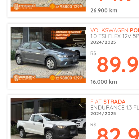
26.900 km
VOLKSWAGEN
PO
1.0 TSI FLEX 12V 5
2024/2025
89.
R$
16.000 km
FIAT
STRADA
ENDURANCE 1.3 FL
2024/2025
82.
R$