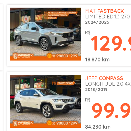
FIAT
FASTBACK
LIMITED ED.1.3 270
2024/2025
129
R$
18.870 km
JEEP
COMPASS
LONGITUDE 2.0 4X4
2018/2019
99.
R$
84.230 km