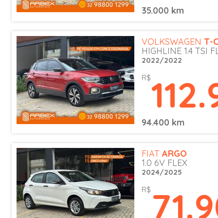
35.000 km
VOLKSWAGEN
T-
HIGHLINE 1.4 TSI 
2022/2022
112
R$
94.400 km
FIAT
ARGO
1.0 6V FLEX
2024/2025
71.
R$