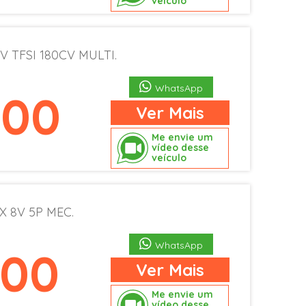
veículo
V TFSI 180CV MULTI.
WhatsApp
900
Ver
Mais
Me envie um
vídeo desse
veículo
X 8V 5P MEC.
WhatsApp
900
Ver
Mais
Me envie um
vídeo desse