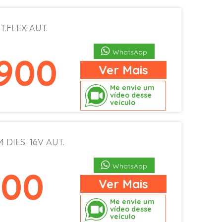
 T.FLEX AUT.
WhatsApp
.900
Ver
Mais
Me envie um
vídeo desse
veículo
 DIES. 16V AUT.
WhatsApp
900
Ver
Mais
Me envie um
vídeo desse
veículo