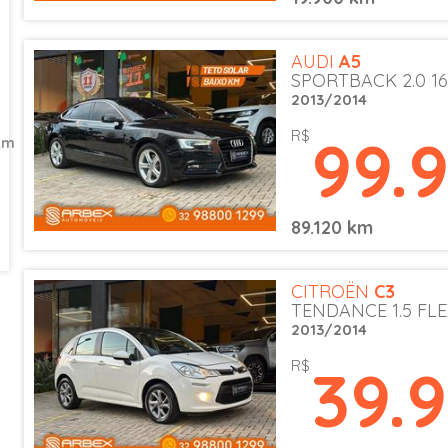
AUDI
A5
SPORTBACK 2.0 16
2013/2014
99.
R$
km
89.120 km
CITROËN
C3
TENDANCE 1.5 FLE
2013/2014
39.
R$