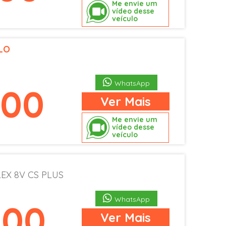
Me envie um
vídeo desse
veículo
LO
P
WhatsApp
900
Ver
Mais
Me envie um
vídeo desse
veículo
EX 8V CS PLUS
WhatsApp
900
Ver
Mais