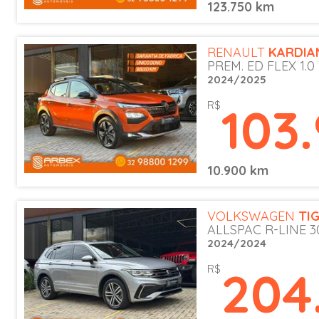
123.750 km
RENAULT
KARDIA
PREM. ED FLEX 1.0
2024/2025
103
R$
10.900 km
VOLKSWAGEN
TI
ALLSPAC R-LINE 30
2024/2024
204
R$