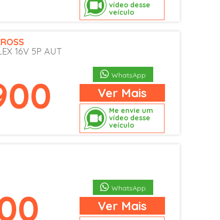
vídeo desse
veículo
CROSS
FLEX 16V 5P AUT
WhatsApp
.900
Ver
Mais
Me envie um
vídeo desse
veículo
WhatsApp
900
Ver
Mais