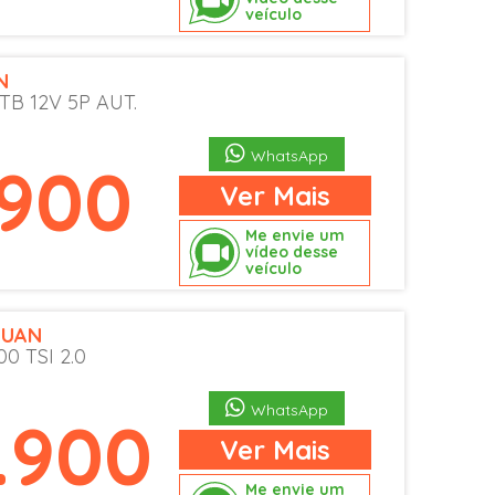
veículo
N
 TB 12V 5P AUT.
WhatsApp
.900
Ver
Mais
Me envie um
vídeo desse
veículo
GUAN
0 TSI 2.0
WhatsApp
.900
Ver
Mais
Me envie um