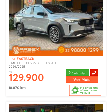
FIAT
FASTBACK
LIMITED ED.1.3 270 T.FLEX AUT.
2024/2025
R$
129.900
WhatsApp
Ver
Mais
18.870 km
Me envie um
vídeo desse
veículo