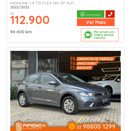
HIGHLINE 1.4 TSI FLEX 16V 5P AUT
2022/2022
R$
112.900
WhatsApp
Ver
Mais
94.400 km
Me envie um
vídeo desse
veículo