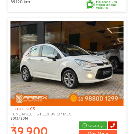
89.120 km
Me envie um
vídeo desse
veículo
CITROËN
C3
TENDANCE 1.5 FLEX 8V 5P MEC.
2013/2014
R$
39.900
WhatsApp
Ver
Mais