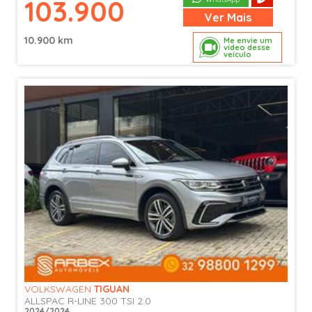
103.900
Ver
Mais
10.900 km
Me envie um
vídeo desse
veículo
VOLKSWAGEN
TIGUAN
ALLSPAC R-LINE 300 TSI 2.0
2024/2024