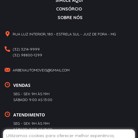
SIMULE AQUI
CONSÓRCIO
SOBRE NÓS
RUA LUZ INTERIOR, 180 - ESTRELA SUL - JUIZ DE FORA - MG
(32) 3214-9999
(32) 98800-1299
ARBEXAUTOMOVEIS@GMAIL.COM
VENDAS
SEG - SEX: 9H ÀS 19H
SÁBADO: 9:00 AS 13:00
ATENDIMENTO
SEG - SEX: 9H ÀS 19H
SÁBADO: 9:00 AS 13:00
Utilizamos cookies para oferecer melhor experiência,