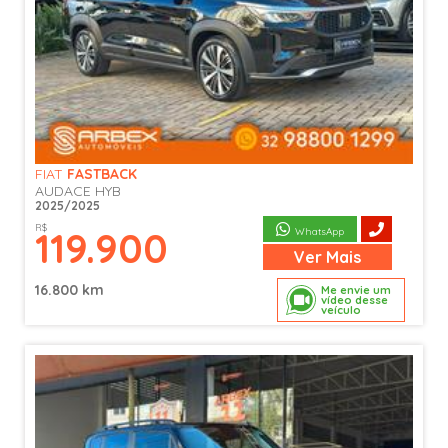
FIAT
FASTBACK
AUDACE HYB
2025/2025
R$
119.900
WhatsApp
Ver
Mais
16.800 km
Me envie um
vídeo desse
veículo