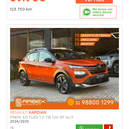
123.750 km
Me envie um
vídeo desse
veículo
RENAULT
KARDIAN
PREM. ED FLEX 1.0 TB 12V 5P AUT.
2024/2025
R$
WhatsApp