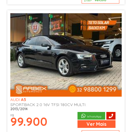
veículo
AUDI
A5
SPORTBACK 2.0 16V TFSI 180CV MULTI.
2013/2014
R$
99.900
WhatsApp
Ver
Mais