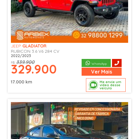
JEEP
GLADIATOR
RUBICON 3.6 V6 284 CV
2022/2023
339.900
R$
329.900
WhatsApp
Ver
Mais
17.000 km
Me envie um
vídeo desse
veículo