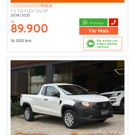
VOLKSWAGEN
POLO
1.0 TSI FLEX 12V 5P
2024/2025
R$
89.900
WhatsApp
Ver
Mais
16.000 km
Me envie um
vídeo desse
veículo