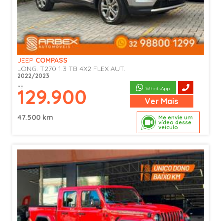
JEEP
COMPASS
LONG. T270 1.3 TB 4X2 FLEX AUT.
2022/2023
R$
129.900
WhatsApp
Ver
Mais
47.500 km
Me envie um
vídeo desse
veículo