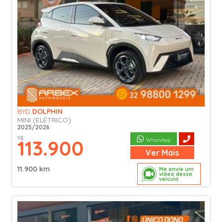
BYD
DOLPHIN
MINI (ELÉTRICO)
2025/2026
R$
113.900
WhatsApp
Ver
Mais
11.900 km
Me envie um
vídeo desse
veículo