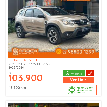
RENAULT
DUSTER
ICONIC 1.3 TB 16V FLEX AUT.
2023/2024
R$
103.900
WhatsApp
Ver
Mais
48.500 km
Me envie um
vídeo desse
veículo