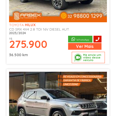
TOYOTA
HILUX
CD SRX 4X4 2.8 TDI 16V DIESEL AUT.
2023/2024
R$
275.900
WhatsApp
Ver
Mais
36.500 km
Me envie um
vídeo desse
veículo