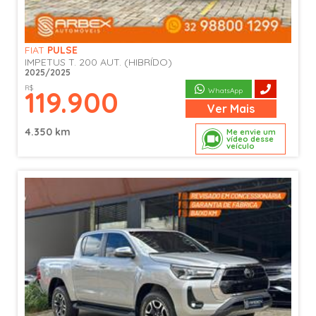
FIAT
PULSE
IMPETUS T. 200 AUT. (HIBRÍDO)
2025/2025
R$
119.900
WhatsApp
Ver
Mais
4.350 km
Me envie um
vídeo desse
veículo