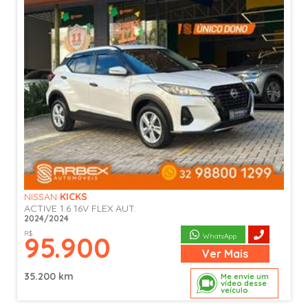
NISSAN
KICKS
ACTIVE 1.6 16V FLEX AUT.
2024/2024
R$
95.900
WhatsApp
Ver
Mais
35.200 km
Me envie um
vídeo desse
veículo