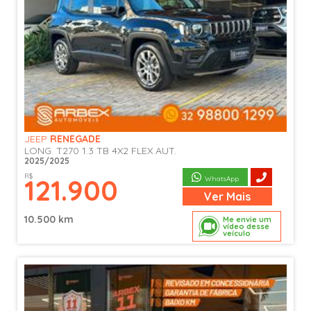
JEEP
RENEGADE
LONG. T270 1.3 TB 4X2 FLEX AUT.
2025/2025
R$
121.900
WhatsApp
Ver
Mais
10.500 km
Me envie um
vídeo desse
veículo