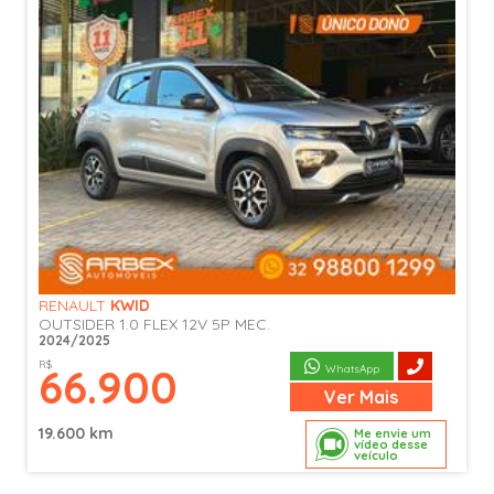
RENAULT
KWID
OUTSIDER 1.0 FLEX 12V 5P MEC.
2024/2025
R$
66.900
WhatsApp
Ver
Mais
19.600 km
Me envie um
vídeo desse
veículo