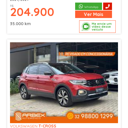
R$
204.900
WhatsApp
Ver
Mais
35.000 km
Me envie um
vídeo desse
veículo
VOLKSWAGEN
T-CROSS