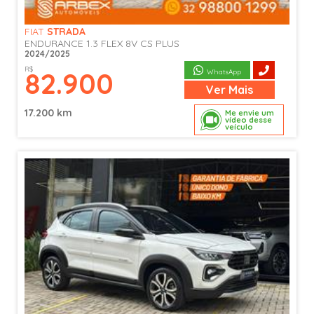
FIAT
STRADA
ENDURANCE 1.3 FLEX 8V CS PLUS
2024/2025
R$
82.900
WhatsApp
Ver
Mais
17.200 km
Me envie um
vídeo desse
veículo