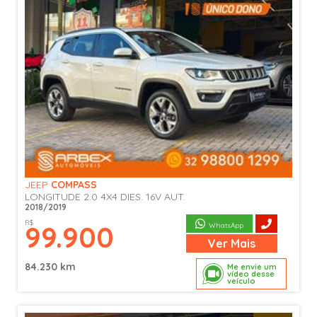
JEEP
COMPASS
LONGITUDE 2.0 4X4 DIES. 16V AUT.
2018/2019
R$
99.900
WhatsApp
Ver
Mais
84.230 km
Me envie um
vídeo desse
veículo