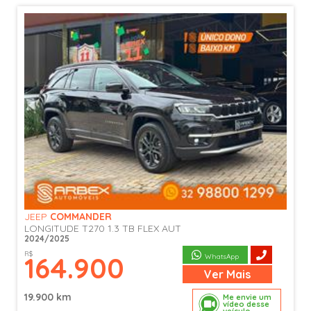
JEEP
COMMANDER
LONGITUDE T270 1.3 TB FLEX AUT
2024/2025
R$
164.900
WhatsApp
Ver
Mais
19.900 km
Me envie um
vídeo desse