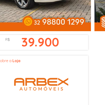
39.900
R$
obre a
Loja