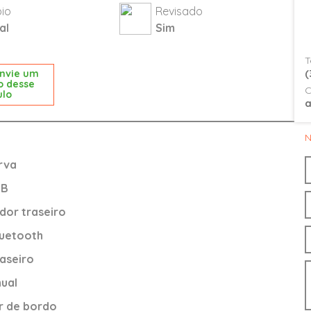
io
Revisado
al
Sim
T
(
nvie um
o desse
C
ulo
N
rva
SB
or traseiro
luetooth
aseiro
ual
 de bordo