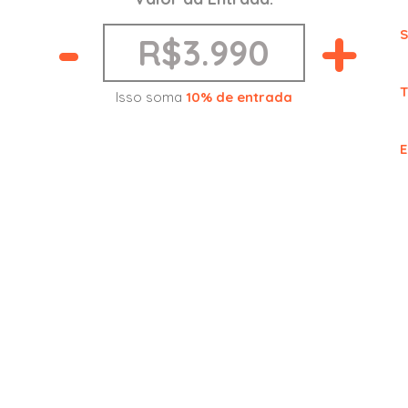
-
+
S
T
Isso soma
10% de entrada
E