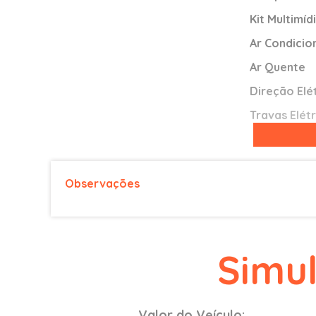
Kit Multimíd
Ar Condici
Ar Quente
Direção Elé
Travas Elétr
Vidros Elétr
Pára-choque
Observações
Banco trase
AIRBAGS FR
Alarme
Simu
Freios ABS
Valor do Veículo: