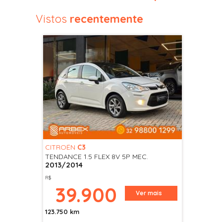
Vistos
recentemente
CITROËN
C3
TENDANCE 1.5 FLEX 8V 5P MEC.
2013/2014
R$
39.900
Ver mais
123.750 km