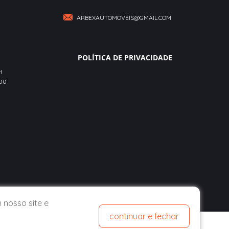
ARBEXAUTOMOVEIS@GMAIL.COM
POLÍTICA DE PRIVACIDADE
H
:00
 nosso site e
continuar e fechar
DESENVOLVIDO POR