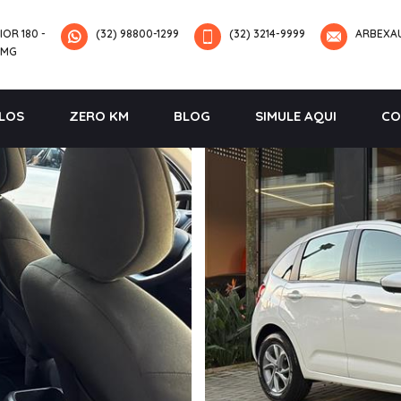
IOR 180 -
(32) 98800-1299
(32) 3214-9999
ARBEXA
-MG
LOS
ZERO KM
BLOG
SIMULE AQUI
CO