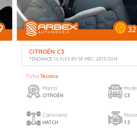
CITROËN
C3
TENDANCE 1.5 FLEX 8V 5P MEC. 2013/2014
Ficha
Técnica
Marca
Mode
CITROËN
C3
Carroceria
Moto
HATCH
1.5