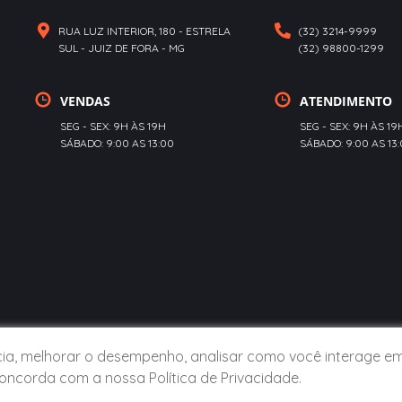
RUA LUZ INTERIOR, 180 - ESTRELA
(32) 3214-9999
SUL - JUIZ DE FORA - MG
(32) 98800-1299
VENDAS
ATENDIMENTO
SEG - SEX: 9H ÀS 19H
SEG - SEX: 9H ÀS 19
SÁBADO: 9:00 AS 13:00
SÁBADO: 9:00 AS 13
cia, melhorar o desempenho, analisar como você interage em
ê concorda com a nossa
Política de Privacidade
.