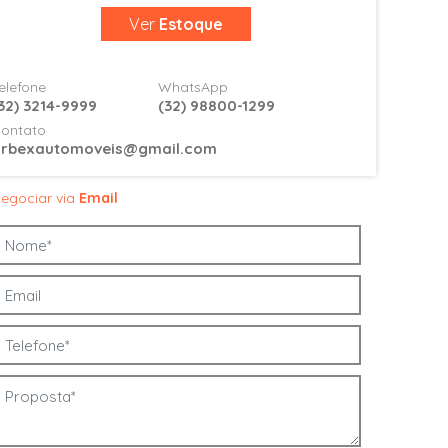
Ver
Estoque
elefone
WhatsApp
32) 3214-9999
(32) 98800-1299
ontato
arbexautomoveis@gmail.com
egociar via
Email