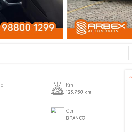
S
lo
Km
123.750 km
r
Cor
BRANCO