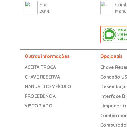
Ano
Câmb
2014
Manu
Me e
víde
veíc
Outras informações
Opcionais
ACEITA TROCA
Chave Rese
CHAVE RESERVA
Conexão U
MANUAL DO VEÍCULO
Desembaçad
PROCEDÊNCIA
Interface B
VISTORIADO
Limpador tr
Câmbio man
Computador