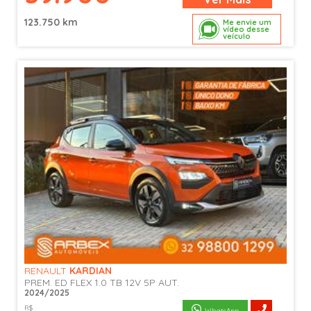
123.750 km
Me envie um
vídeo desse
veículo
RENAULT
KARDIAN
PREM. ED FLEX 1.0 TB 12V 5P AUT.
2024/2025
R$
WhatsApp