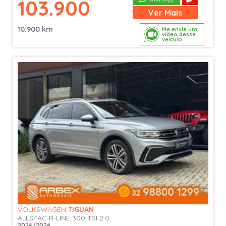
103.900
Ver
Mais
10.900 km
Me envie um
vídeo desse
veículo
VOLKSWAGEN
TIGUAN
ALLSPAC R-LINE 300 TSI 2.0
2024/2024