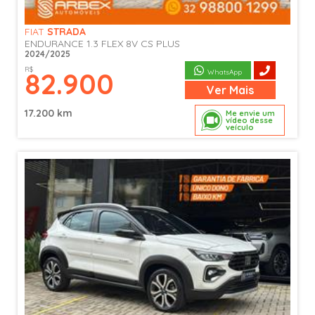
FIAT
STRADA
ENDURANCE 1.3 FLEX 8V CS PLUS
2024/2025
R$
82.900
WhatsApp
Ver
Mais
17.200 km
Me envie um
vídeo desse
veículo