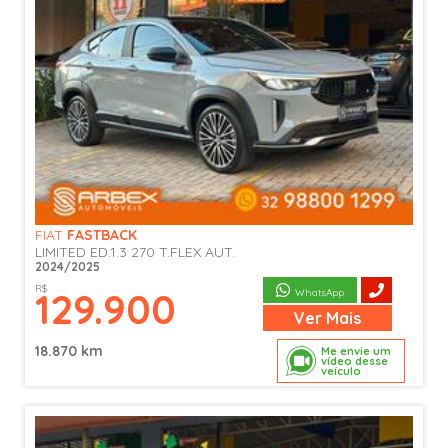
FIAT
FASTBACK
LIMITED ED.1.3 270 T.FLEX AUT.
2024/2025
R$
129.900
WhatsApp
Ver
Mais
18.870 km
Me envie um
vídeo desse
veículo