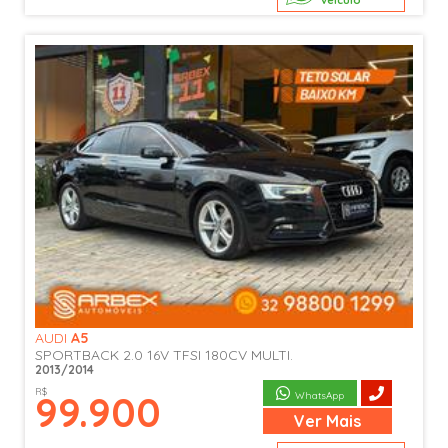
veículo
AUDI
A5
SPORTBACK 2.0 16V TFSI 180CV MULTI.
2013/2014
R$
99.900
WhatsApp
Ver
Mais