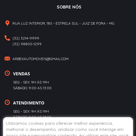
SOBRE NÓS
RUA LUZ INTERIOR, 180 - ESTRELA SUL - JUIZ DE FORA - MG
(32) 3214-9999
(32) 98800-1299
ARBEXAUTOMOVEIS@GMAIL.COM
VENDAS
SEG - SEX: 9H ÀS 19H
SÁBADO: 9:00 AS 13:00
ATENDIMENTO
SEG - SEX: 9H ÀS 19H
SÁBADO: 9:00 AS 13:00
Utilizamos cookies para oferecer melhor experiência,
melhorar o desempenho, analisar como você interage em
POLÍTICA DE PRIVACIDADE
nosso site e personalizar conteúdo. Ao utilizar este site, você