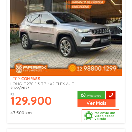
JEEP
COMPASS
LONG. T270 1.3 TB 4X2 FLEX AUT.
2022/2023
R$
129.900
WhatsApp
Ver
Mais
47.500 km
Me envie um
vídeo desse
veículo