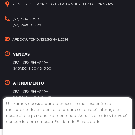
RUA LUZ INTERIOR, 180 - ESTRELA SUL - JUIZ DE FORA - MG
(32) 3214-9999
(32) 98800-1299
ARBEXAUTOMOVEIS@GMAIL.COM
VENDAS
SEG - SEX: 9H ÀS 19H
SÁBADO: 9:00 AS 13:00
ATENDIMENTO
SEG - SEX: 9H ÀS 19H
SÁBADO: 9:00 AS 13:00
Utilizamos cookies para oferecer melhor experiência,
melhorar o desempenho, analisar como você interage em
POLÍTICA DE PRIVACIDADE
nosso site e personalizar conteúdo. Ao utilizar este site, você
concorda com a nossa
Política de Privacidade
.