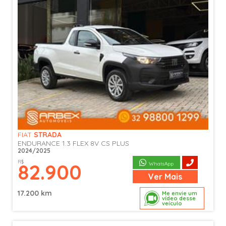
FIAT
STRADA
ENDURANCE 1.3 FLEX 8V CS PLUS
2024/2025
R$
82.900
WhatsApp
Ver
Mais
17.200 km
Me envie um
vídeo desse
veículo