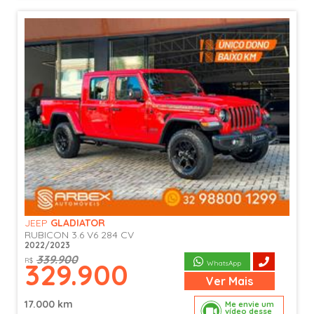
JEEP
GLADIATOR
RUBICON 3.6 V6 284 CV
2022/2023
339.900
R$
329.900
WhatsApp
Ver
Mais
17.000 km
Me envie um
vídeo desse