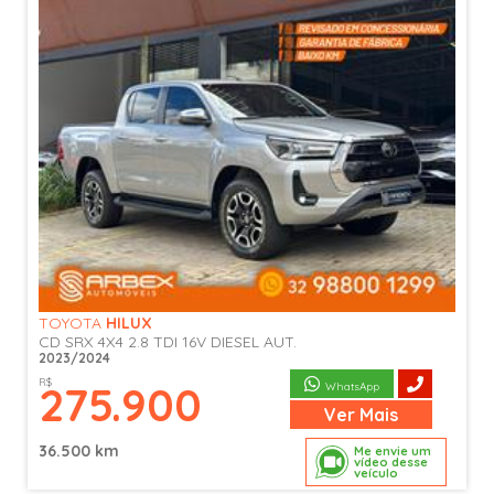
TOYOTA
HILUX
CD SRX 4X4 2.8 TDI 16V DIESEL AUT.
2023/2024
R$
275.900
WhatsApp
Ver
Mais
36.500 km
Me envie um
vídeo desse
veículo