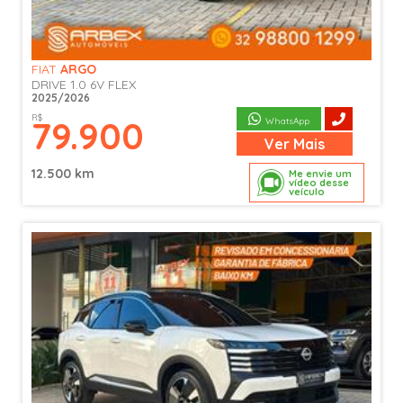
FIAT
ARGO
DRIVE 1.0 6V FLEX
2025/2026
R$
79.900
WhatsApp
Ver
Mais
12.500 km
Me envie um
vídeo desse
veículo