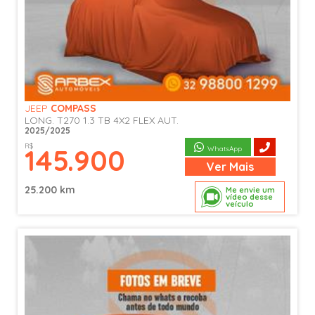
JEEP
COMPASS
LONG. T270 1.3 TB 4X2 FLEX AUT.
2025/2025
R$
145.900
WhatsApp
Ver
Mais
25.200 km
Me envie um
vídeo desse
veículo