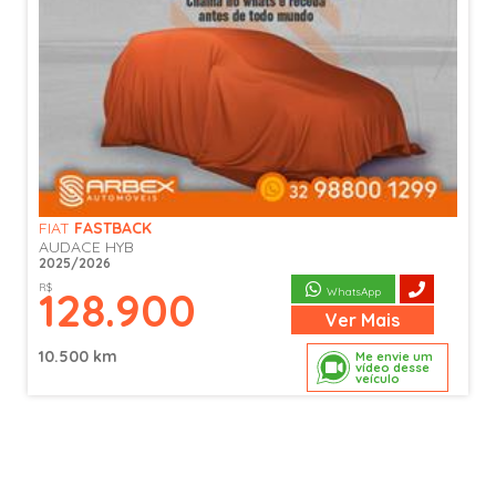
FIAT
FASTBACK
AUDACE HYB
2025/2026
R$
128.900
WhatsApp
Ver
Mais
10.500 km
Me envie um
vídeo desse
veículo