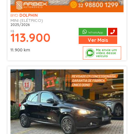
BYD
DOLPHIN
MINI (ELÉTRICO)
2025/2026
R$
113.900
WhatsApp
Ver
Mais
11.900 km
Me envie um
vídeo desse
veículo