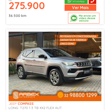
R$
275.900
WhatsApp
Ver
Mais
36.500 km
Me envie um
vídeo desse
veículo
JEEP
COMPASS
LONG. T270 1.3 TB 4X2 FLEX AUT.