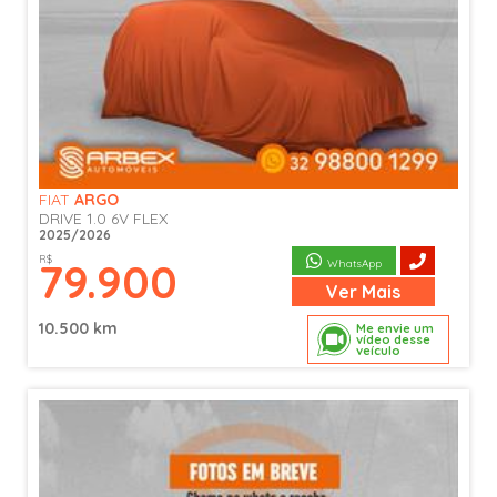
FIAT
ARGO
DRIVE 1.0 6V FLEX
2025/2026
R$
79.900
WhatsApp
Ver
Mais
10.500 km
Me envie um
vídeo desse
veículo