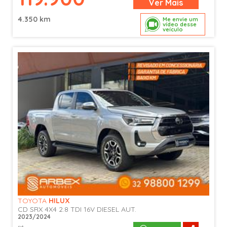
Ver
Mais
4.350 km
Me envie um
vídeo desse
veículo
TOYOTA
HILUX
CD SRX 4X4 2.8 TDI 16V DIESEL AUT.
2023/2024