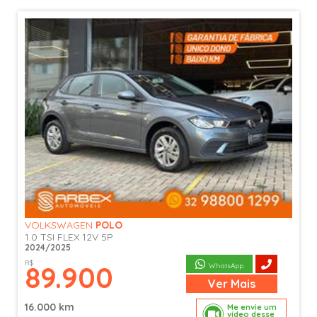
VOLKSWAGEN
POLO
1.0 TSI FLEX 12V 5P
2024/2025
R$
89.900
WhatsApp
Ver
Mais
16.000 km
Me envie um
vídeo desse