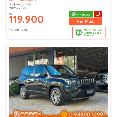
AUDACE HYB
2025/2025
R$
119.900
WhatsApp
Ver
Mais
16.800 km
Me envie um
vídeo desse
veículo