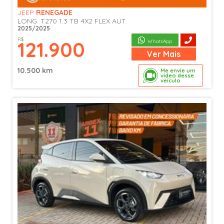
JEEP
RENEGADE
LONG. T270 1.3 TB 4X2 FLEX AUT.
2025/2025
R$
121.900
WhatsApp
Ver
Mais
10.500 km
Me envie um
vídeo desse
veículo