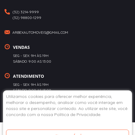
(32) 3214-9999
(32) 98800-1299
ARBEXAUTOMOVEIS@GMAIL.COM
VENDAS
SEG - SEX: 9H ÀS 19H
SÁBADO: 9:00 AS 13:00
ATENDIMENTO
SEG - SEX: 9H ÀS 19H
SÁBADO: 9:00 AS 13:00
Utilizamos cookies para oferecer melhor experiência,
melhorar o desempenho, analisar como você interage em
POLÍTICA DE PRIVACIDADE
nosso site e personalizar conteúdo. Ao utilizar este site, você
concorda com a nossa
Política de Privacidade
.
© 2020 ABEX AUTOMÓVEIS. TODOS OS DIREITOS RESERVADOS.