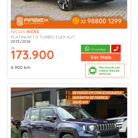
NISSAN
KICKS
PLATINUM 1.0 TURBO FLEX AUT.
2025/2026
R$
173.900
WhatsApp
Ver
Mais
6.900 km
Me envie um
vídeo desse
veículo