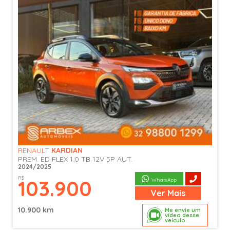
RENAULT
KARDIAN
PREM. ED FLEX 1.0 TB 12V 5P AUT.
2024/2025
R$
103.900
WhatsApp
Ver
Mais
10.900 km
Me envie um
vídeo desse
veículo