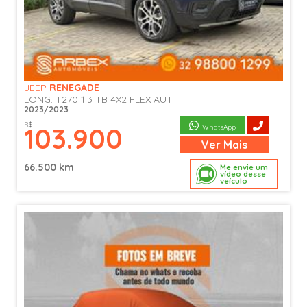
JEEP
RENEGADE
LONG. T270 1.3 TB 4X2 FLEX AUT.
2023/2023
R$
103.900
WhatsApp
Ver
Mais
66.500 km
Me envie um
vídeo desse
veículo