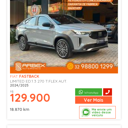
FIAT
FASTBACK
LIMITED ED.1.3 270 T.FLEX AUT.
2024/2025
R$
129.900
WhatsApp
Ver
Mais
18.870 km
Me envie um
vídeo desse
veículo