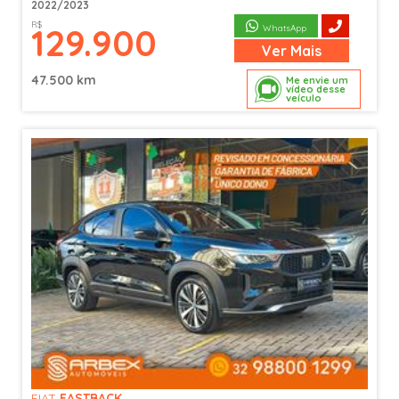
2022/2023
R$
129.900
WhatsApp
Ver
Mais
47.500 km
Me envie um
vídeo desse
veículo
FIAT
FASTBACK