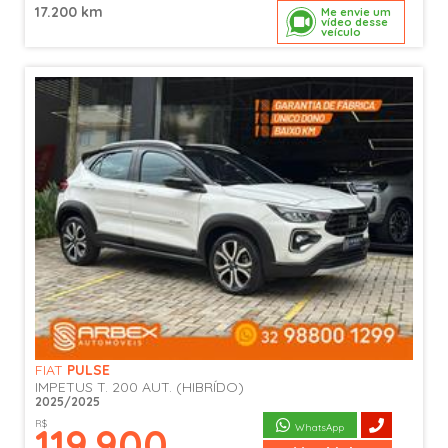
17.200 km
Me envie um
vídeo desse
veículo
FIAT
PULSE
IMPETUS T. 200 AUT. (HIBRÍDO)
2025/2025
R$
119.900
WhatsApp